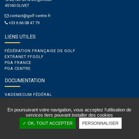
45160 OLIVET
contact@golf-centre.fr
+33 6 66 08 47 79
LIENS UTILES
FÉDÉRATION FRANÇAISE DE GOLF
EXTRANET FFGOLF
PGA FRANCE
PGA CENTRE
DOCUMENTATION
VADEMECUM FÉDÉRAL
VADEMECUM DE LIGUE
VADEMECUM GOLF ENTREPRISE
En poursuivant votre navigation, vous acceptez l'utilisation de
services tiers pouvant installer des cookies
✓ OK, TOUT ACCEPTER
PERSONNALISER
Cookies
|
Mentions légales & Crédits
| Conception et réalisation par
vt-design
©2021