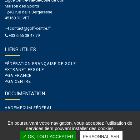
Ligue Centre-Val-de-Loire de Golf
Maison des Sports
1240, rue de la Bergeresse
45160 OLIVET
contact@golf-centre.fr
+33 6 66 08 47 79
LIENS UTILES
FÉDÉRATION FRANÇAISE DE GOLF
EXTRANET FFGOLF
PGA FRANCE
PGA CENTRE
DOCUMENTATION
VADEMECUM FÉDÉRAL
VADEMECUM DE LIGUE
VADEMECUM GOLF ENTREPRISE
En poursuivant votre navigation, vous acceptez l'utilisation de
services tiers pouvant installer des cookies
✓ OK, TOUT ACCEPTER
PERSONNALISER
Cookies
|
Mentions légales & Crédits
| Conception et réalisation par
vt-design