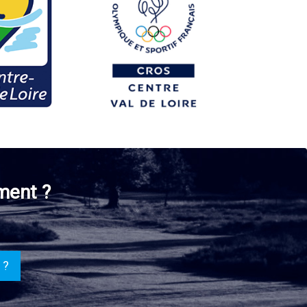
ment ?
 ?