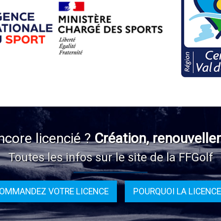
ncore licencié ?
Création, renouvelle
Toutes les infos sur le site de la FFGolf
OMMANDEZ VOTRE LICENCE
POURQUOI LA LICENCE