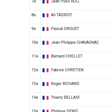
7e
Jean-Yves RUIZ
8e
Ali TADRIST
9e
Pascal DROUET
10e
Jean-Philippe CHAVAGNAC
11e
Bernard CHOLLET
12e
Fabrice CHRETIEN
13e
Roger RICHARD
14e
Thierry BELLAIR
15e
Philippe DENIS