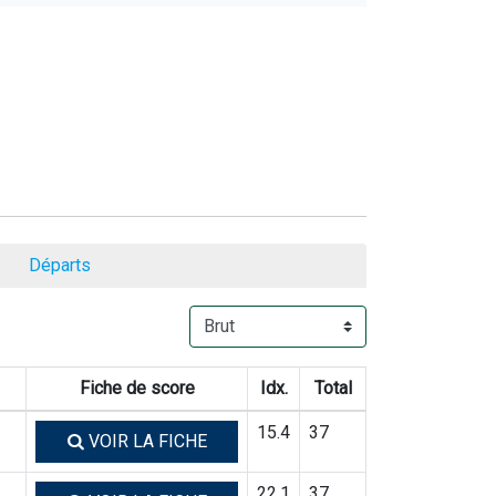
Départs
Fiche de score
Idx.
Total
15.4
37
VOIR LA FICHE
22.1
37