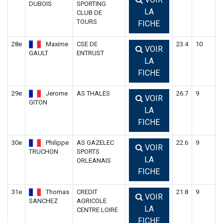
DUBOIS
SPORTING
LA
CLUB DE
TOURS
FICHE
28e
Maxime
CSE DE
23.4
10
VOIR
GAULT
ENTRUST
LA
FICHE
29e
Jerome
AS THALES
26.7
9
VOIR
GITON
LA
FICHE
30e
Philippe
AS GAZELEC
22.6
9
VOIR
TRUCHON
SPORTS
LA
ORLEANAIS
FICHE
31e
Thomas
CREDIT
21.8
9
VOIR
SANCHEZ
AGRICOLE
LA
CENTRE LOIRE
FICHE