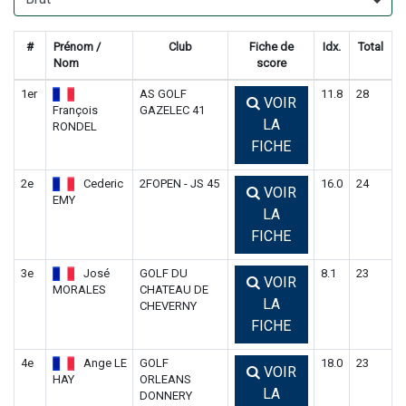
#
Prénom /
Club
Fiche de
Idx.
Total
Nom
score
1er
AS GOLF
11.8
28
VOIR
François
GAZELEC 41
LA
RONDEL
FICHE
2e
Cederic
2FOPEN - JS 45
16.0
24
VOIR
EMY
LA
FICHE
3e
José
GOLF DU
8.1
23
VOIR
MORALES
CHATEAU DE
LA
CHEVERNY
FICHE
4e
Ange LE
GOLF
18.0
23
VOIR
HAY
ORLEANS
LA
DONNERY