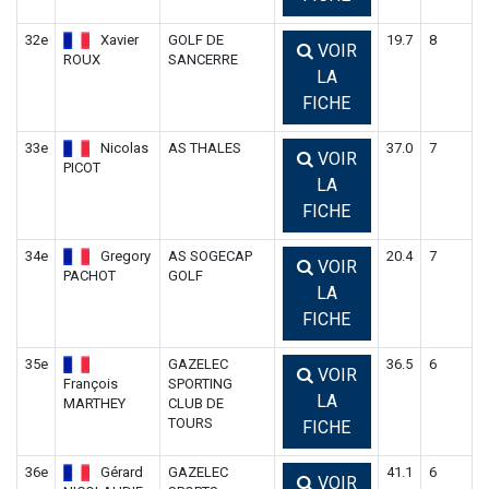
32e
Xavier
GOLF DE
19.7
8
VOIR
ROUX
SANCERRE
LA
FICHE
33e
Nicolas
AS THALES
37.0
7
VOIR
PICOT
LA
FICHE
34e
Gregory
AS SOGECAP
20.4
7
VOIR
PACHOT
GOLF
LA
FICHE
35e
GAZELEC
36.5
6
VOIR
François
SPORTING
LA
MARTHEY
CLUB DE
TOURS
FICHE
36e
Gérard
GAZELEC
41.1
6
VOIR