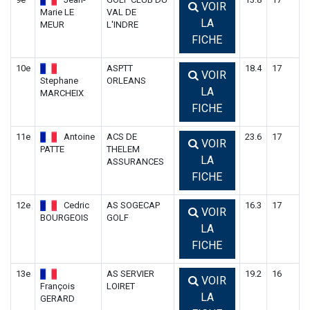
VOIR
Marie LE
VAL DE
LA
MEUR
L'INDRE
FICHE
10e
ASPTT
18.4
17
VOIR
Stephane
ORLEANS
LA
MARCHEIX
FICHE
11e
Antoine
ACS DE
23.6
17
VOIR
PATTE
THELEM
LA
ASSURANCES
FICHE
12e
Cedric
AS SOGECAP
16.3
17
VOIR
BOURGEOIS
GOLF
LA
FICHE
13e
AS SERVIER
19.2
16
VOIR
François
LOIRET
LA
GERARD