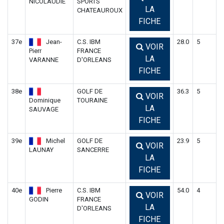
NICOLAUDIE
SPORTS
LA
CHATEAUROUX
FICHE
37e
Jean-
C.S. IBM
28.0
5
VOIR
Pierr
FRANCE
LA
VARANNE
D'ORLEANS
FICHE
38e
GOLF DE
36.3
5
VOIR
Dominique
TOURAINE
LA
SAUVAGE
FICHE
39e
Michel
GOLF DE
23.9
5
VOIR
LAUNAY
SANCERRE
LA
FICHE
40e
Pierre
C.S. IBM
54.0
4
VOIR
GODIN
FRANCE
LA
D'ORLEANS
FICHE