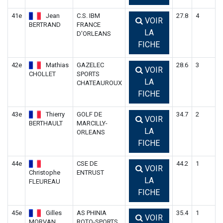
41e
Jean
C.S. IBM
27.8
4
VOIR
BERTRAND
FRANCE
LA
D'ORLEANS
FICHE
42e
Mathias
GAZELEC
28.6
3
VOIR
CHOLLET
SPORTS
LA
CHATEAUROUX
FICHE
43e
Thierry
GOLF DE
34.7
2
VOIR
BERTHAULT
MARCILLY-
LA
ORLEANS
FICHE
44e
CSE DE
44.2
1
VOIR
Christophe
ENTRUST
LA
FLEUREAU
FICHE
45e
Gilles
AS PHINIA
35.4
1
VOIR
MORVAN
ROTO-SPORTS