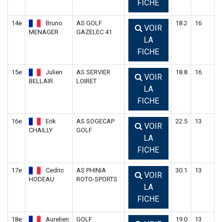
FICHE
14e
Bruno
AS GOLF
18.2
16
VOIR
MENAGER
GAZELEC 41
LA
FICHE
15e
Julien
AS SERVIER
18.8
16
VOIR
BELLAIR
LOIRET
LA
FICHE
16e
Erik
AS SOGECAP
22.5
13
VOIR
CHAILLY
GOLF
LA
FICHE
17e
Cedric
AS PHINIA
30.1
13
VOIR
HODEAU
ROTO-SPORTS
LA
FICHE
18e
Aurelien
GOLF
19.0
13