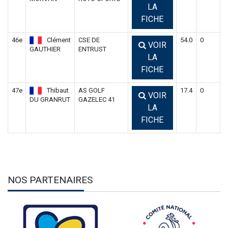
LA
FICHE
46e
Clément
CSE DE
54.0
0
VOIR
GAUTHIER
ENTRUST
LA
FICHE
47e
Thibaut
AS GOLF
17.4
0
VOIR
DU GRANRUT
GAZELEC 41
LA
FICHE
NOS PARTENAIRES