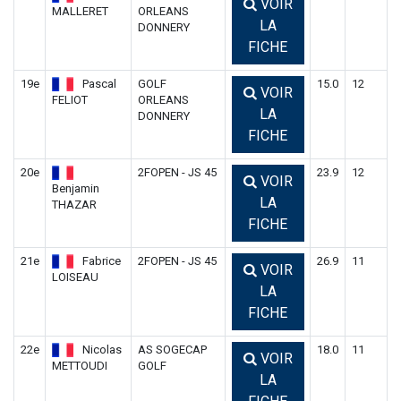
VOIR
MALLERET
ORLEANS
LA
DONNERY
FICHE
19e
Pascal
GOLF
15.0
12
VOIR
FELIOT
ORLEANS
LA
DONNERY
FICHE
20e
2FOPEN - JS 45
23.9
12
VOIR
Benjamin
LA
THAZAR
FICHE
21e
Fabrice
2FOPEN - JS 45
26.9
11
VOIR
LOISEAU
LA
FICHE
22e
Nicolas
AS SOGECAP
18.0
11
VOIR
METTOUDI
GOLF
LA