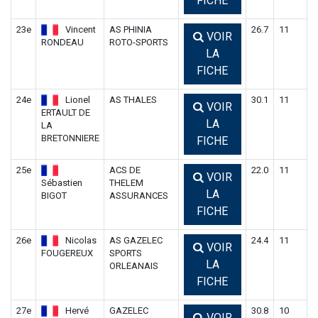
FICHE
23e
Vincent
AS PHINIA
26.7
11
VOIR
RONDEAU
ROTO-SPORTS
LA
FICHE
24e
Lionel
AS THALES
30.1
11
VOIR
ERTAULT DE
LA
LA
BRETONNIERE
FICHE
25e
ACS DE
22.0
11
VOIR
Sébastien
THELEM
LA
BIGOT
ASSURANCES
FICHE
26e
Nicolas
AS GAZELEC
24.4
11
VOIR
FOUGEREUX
SPORTS
LA
ORLEANAIS
FICHE
27e
Hervé
GAZELEC
30.8
10
VOIR