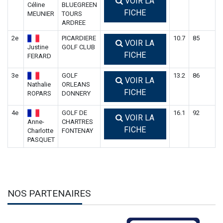
VOIR LA
Céline
BLUEGREEN
FICHE
MEUNIER
TOURS
ARDREE
2e
PICARDIERE
10.7
85
VOIR LA
Justine
GOLF CLUB
FICHE
FERARD
3e
GOLF
13.2
86
VOIR LA
Nathalie
ORLEANS
FICHE
ROPARS
DONNERY
4e
GOLF DE
16.1
92
VOIR LA
Anne-
CHARTRES
FICHE
Charlotte
FONTENAY
PASQUET
NOS PARTENAIRES