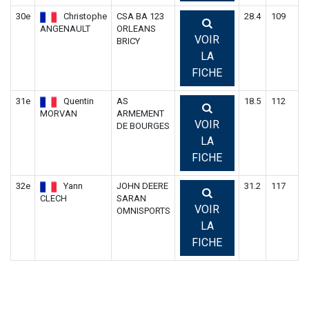
30e
Christophe
CSA BA 123
28.4
109
ANGENAULT
ORLEANS
VOIR
BRICY
LA
FICHE
31e
Quentin
AS
18.5
112
MORVAN
ARMEMENT
VOIR
DE BOURGES
LA
FICHE
32e
Yann
JOHN DEERE
31.2
117
CLECH
SARAN
VOIR
OMNISPORTS
LA
FICHE