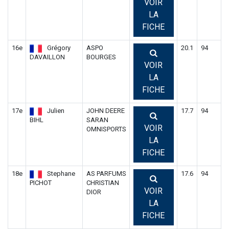
VOIR
LA
FICHE
16e
Grégory
ASPO
20.1
94
DAVAILLON
BOURGES
VOIR
LA
FICHE
17e
Julien
JOHN DEERE
17.7
94
BIHL
SARAN
VOIR
OMNISPORTS
LA
FICHE
18e
Stephane
AS PARFUMS
17.6
94
PICHOT
CHRISTIAN
VOIR
DIOR
LA
FICHE