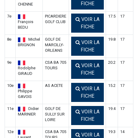
FICHE
CHENNE
7e
PICARDIERE
17.5
17
VOIR LA
François
GOLF CLUB
FICHE
BEDU
8e
Michel
GOLF DE
19.8
17
VOIR LA
BRIGNON
MARCILLY-
FICHE
ORLEANS
9e
CSA BA 705
20.2
17
VOIR LA
Rodolphe
TOURS
FICHE
GIRAUD
10e
AS ACETE
15.2
17
VOIR LA
Philippe
FICHE
GAVOIS
11e
Didier
GOLF DE
19.4
17
VOIR LA
MARINIER
SULLY SUR
FICHE
LOIRE
12e
CSA BA 705
19.3
14
VOIR LA
Laurent
TOURS