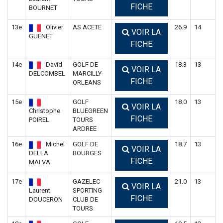
FICHE
BOURNET
13e
Olivier
AS ACETE
26.9
14
VOIR LA
GUENET
FICHE
14e
David
GOLF DE
18.3
13
VOIR LA
DELCOMBEL
MARCILLY-
FICHE
ORLEANS
15e
GOLF
18.0
13
VOIR LA
Christophe
BLUEGREEN
FICHE
POIREL
TOURS
ARDREE
16e
Michel
GOLF DE
18.7
13
VOIR LA
DELLA
BOURGES
FICHE
MALVA
17e
GAZELEC
21.0
13
VOIR LA
Laurent
SPORTING
FICHE
DOUCERON
CLUB DE
TOURS