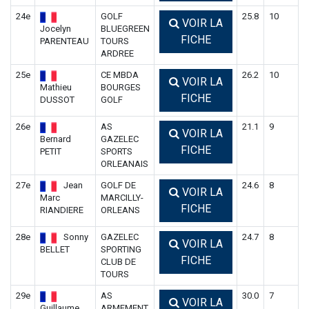
24e
GOLF
25.8
10
VOIR LA
Jocelyn
BLUEGREEN
FICHE
PARENTEAU
TOURS
ARDREE
25e
CE MBDA
26.2
10
VOIR LA
Mathieu
BOURGES
FICHE
DUSSOT
GOLF
26e
AS
21.1
9
VOIR LA
Bernard
GAZELEC
FICHE
PETIT
SPORTS
ORLEANAIS
27e
Jean
GOLF DE
24.6
8
VOIR LA
Marc
MARCILLY-
FICHE
RIANDIERE
ORLEANS
28e
Sonny
GAZELEC
24.7
8
VOIR LA
BELLET
SPORTING
FICHE
CLUB DE
TOURS
29e
AS
30.0
7
VOIR LA
Guillaume
ARMEMENT