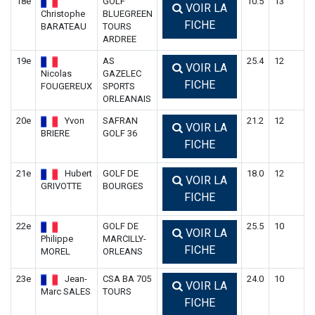
18e
GOLF
10.5
13
VOIR LA
Christophe
BLUEGREEN
FICHE
BARATEAU
TOURS
ARDREE
19e
AS
25.4
12
VOIR LA
Nicolas
GAZELEC
FICHE
FOUGEREUX
SPORTS
ORLEANAIS
20e
Yvon
SAFRAN
21.2
12
VOIR LA
BRIERE
GOLF 36
FICHE
21e
Hubert
GOLF DE
18.0
12
VOIR LA
GRIVOTTE
BOURGES
FICHE
22e
GOLF DE
25.5
10
VOIR LA
Philippe
MARCILLY-
FICHE
MOREL
ORLEANS
23e
Jean-
CSA BA 705
24.0
10
VOIR LA
Marc SALES
TOURS
FICHE