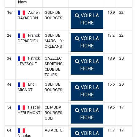
Nom
1er
Adrien
GOLF DE
10.9
22
VOIR LA
BAYARDON
BOURGES
FICHE
2e
Franck
GOLF DE
13.2
22
VOIR LA
DEPARDIEU
MARCILLY-
FICHE
ORLEANS
3e
Patrick
GAZELEC
18.9
20
VOIR LA
LEVESQUE
SPORTING
FICHE
CLUB DE
TOURS
4e
Eric
GOLF DE
15.6
20
VOIR LA
MIGNOT
BOURGES
FICHE
5e
Pascal
CE MBDA
19.5
17
VOIR LA
HERLEMONT
BOURGES
FICHE
GOLF
6e
AS ACETE
11.7
17
VOIR LA
Nicolas