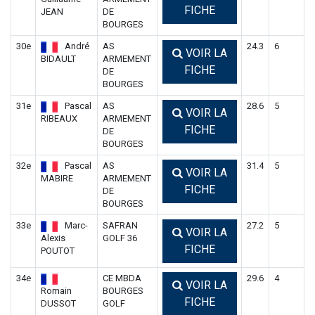
FICHE
JEAN
DE
BOURGES
30e
André
AS
24.3
6
VOIR LA
BIDAULT
ARMEMENT
FICHE
DE
BOURGES
31e
Pascal
AS
28.6
5
VOIR LA
RIBEAUX
ARMEMENT
FICHE
DE
BOURGES
32e
Pascal
AS
31.4
5
VOIR LA
MABIRE
ARMEMENT
FICHE
DE
BOURGES
33e
Marc-
SAFRAN
27.2
5
VOIR LA
Alexis
GOLF 36
FICHE
POUTOT
34e
CE MBDA
29.6
4
VOIR LA
Romain
BOURGES
FICHE
DUSSOT
GOLF