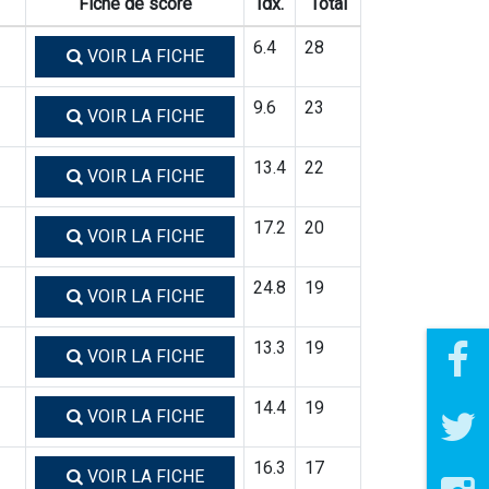
Fiche de score
Idx.
Total
6.4
28
VOIR LA FICHE
9.6
23
VOIR LA FICHE
13.4
22
VOIR LA FICHE
17.2
20
VOIR LA FICHE
24.8
19
VOIR LA FICHE
13.3
19
VOIR LA FICHE
14.4
19
VOIR LA FICHE
16.3
17
VOIR LA FICHE