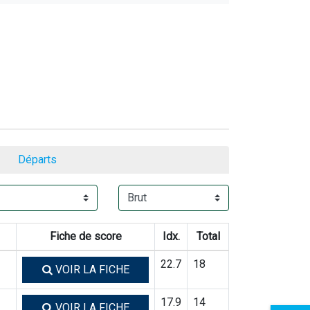
Départs
Fiche de score
Idx.
Total
22.7
18
VOIR LA FICHE
17.9
14
VOIR LA FICHE