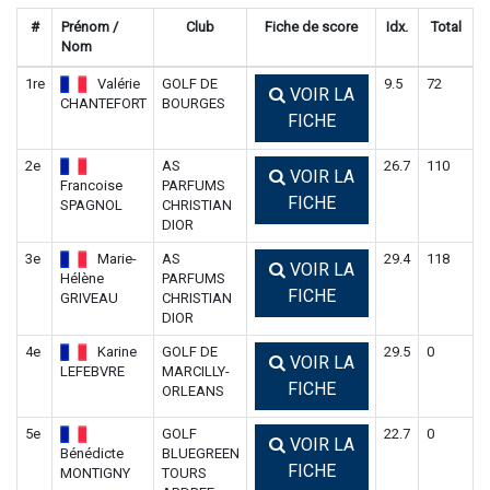
#
Prénom /
Club
Fiche de score
Idx.
Total
Nom
1re
Valérie
GOLF DE
9.5
72
VOIR LA
CHANTEFORT
BOURGES
FICHE
2e
AS
26.7
110
VOIR LA
Francoise
PARFUMS
FICHE
SPAGNOL
CHRISTIAN
DIOR
3e
Marie-
AS
29.4
118
VOIR LA
Hélène
PARFUMS
FICHE
GRIVEAU
CHRISTIAN
DIOR
4e
Karine
GOLF DE
29.5
0
VOIR LA
LEFEBVRE
MARCILLY-
FICHE
ORLEANS
5e
GOLF
22.7
0
VOIR LA
Bénédicte
BLUEGREEN
FICHE
MONTIGNY
TOURS