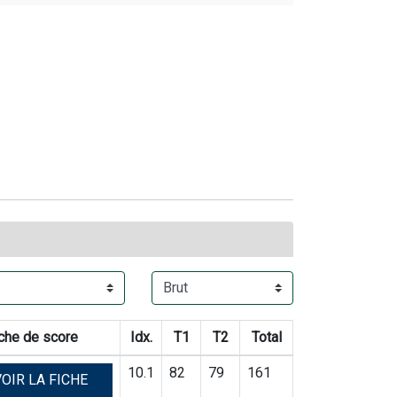
che de score
Idx.
T1
T2
Total
10.1
82
79
161
OIR LA FICHE