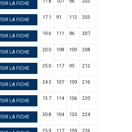
17.8
107
96
203
OIR LA FICHE
17.1
91
112
203
OIR LA FICHE
19.6
111
96
207
OIR LA FICHE
20.0
108
100
208
OIR LA FICHE
25.0
117
95
212
OIR LA FICHE
24.3
107
109
216
OIR LA FICHE
13.7
114
106
220
OIR LA FICHE
30.8
104
120
224
OIR LA FICHE
25.9
117
109
226