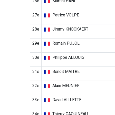
26e
Martial HANF
27e
Patrice VOLPE
28e
Jimmy KNOCKAERT
29e
Romain PUJOL
30e
Philippe ALLOUIS
31e
Benoit MAITRE
32e
Alain MEUNIER
33e
David VILLETTE
34e
Thierry CAQUINEAU