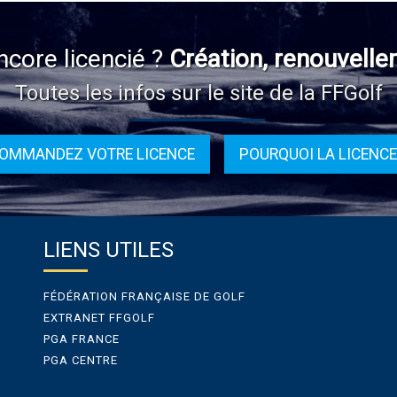
ncore licencié ?
Création, renouvelle
Toutes les infos sur le site de la FFGolf
OMMANDEZ VOTRE LICENCE
POURQUOI LA LICENCE
LIENS UTILES
FÉDÉRATION FRANÇAISE DE GOLF
EXTRANET FFGOLF
PGA FRANCE
PGA CENTRE