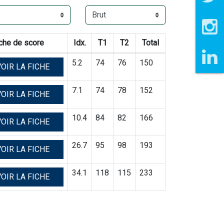
che de score
Idx.
T1
T2
Total
5.2
74
76
150
OIR LA FICHE
7.1
74
78
152
OIR LA FICHE
10.4
84
82
166
OIR LA FICHE
26.7
95
98
193
OIR LA FICHE
34.1
118
115
233
OIR LA FICHE