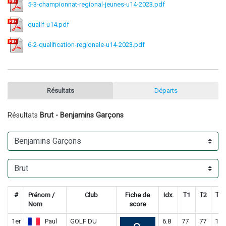
5-3-championnat-regional-jeunes-u14-2023.pdf
qualif-u14.pdf
6-2-qualification-regionale-u14-2023.pdf
Résultats
Départs
Résultats
Brut - Benjamins Garçons
#
Prénom /
Club
Fiche de
Idx.
T1
T2
Tot
Nom
score
1er
Paul
GOLF DU
6.8
77
77
154