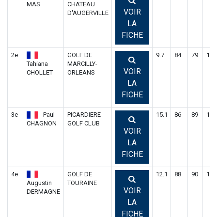
MAS
CHATEAU
VOIR
D'AUGERVILLE
LA
FICHE
2e
GOLF DE
9.7
84
79
163
Tahiana
MARCILLY-
VOIR
CHOLLET
ORLEANS
LA
FICHE
3e
Paul
PICARDIERE
15.1
86
89
175
CHAGNON
GOLF CLUB
VOIR
LA
FICHE
4e
GOLF DE
12.1
88
90
178
Augustin
TOURAINE
VOIR
DERMAGNE
LA
FICHE