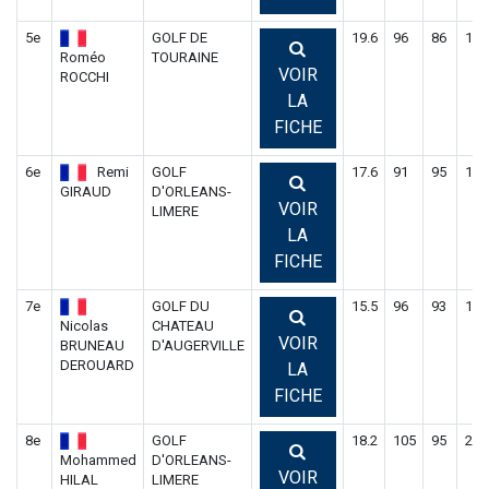
5e
GOLF DE
19.6
96
86
182
Roméo
TOURAINE
VOIR
ROCCHI
LA
FICHE
6e
Remi
GOLF
17.6
91
95
186
GIRAUD
D'ORLEANS-
VOIR
LIMERE
LA
FICHE
7e
GOLF DU
15.5
96
93
189
Nicolas
CHATEAU
VOIR
BRUNEAU
D'AUGERVILLE
DEROUARD
LA
FICHE
8e
GOLF
18.2
105
95
200
Mohammed
D'ORLEANS-
VOIR
HILAL
LIMERE