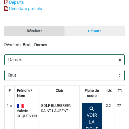
Départs
Résultats partiels
Résultats
Départs
Résultats
Brut - Dames
#
Prénom /
Club
Fiche de
Idx.
T1
Nom
score
1re
GOLF BLUEGREEN
2.2
77
8
Valérie
SAINT LAURENT
VOIR
COQUENTIN
LA