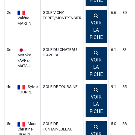
FICHE
2e
GOLF VICHY
6.6
80
8
Valérie
FORET/MONTPENSIER
VOIR
MARTIN
LA
FICHE
3e
GOLF DU CHATEAU
6.1
83
8
Motoko
D'AVOISE
VOIR
FAVRE-
MATSUI
LA
FICHE
4e
Sylvie
GOLF DE TOURAINE
9.1
85
8
FOURRE
VOIR
LA
FICHE
5e
Marie-
GOLF DE
5.0
88
8
Christine
FONTAINEBLEAU
VOIR
UBALD-