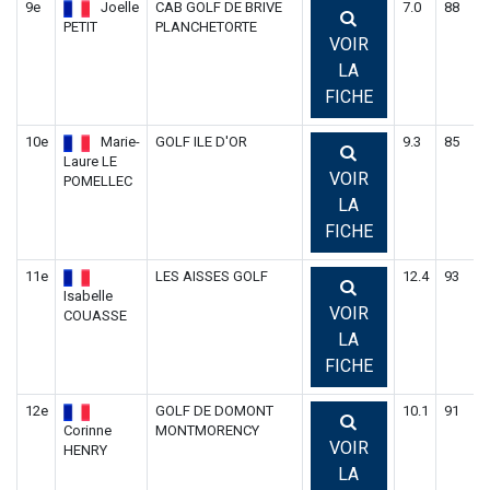
9e
Joelle
CAB GOLF DE BRIVE
7.0
88
9
PETIT
PLANCHETORTE
VOIR
LA
FICHE
10e
Marie-
GOLF ILE D'OR
9.3
85
9
Laure LE
VOIR
POMELLEC
LA
FICHE
11e
LES AISSES GOLF
12.4
93
8
Isabelle
VOIR
COUASSE
LA
FICHE
12e
GOLF DE DOMONT
10.1
91
9
Corinne
MONTMORENCY
VOIR
HENRY
LA