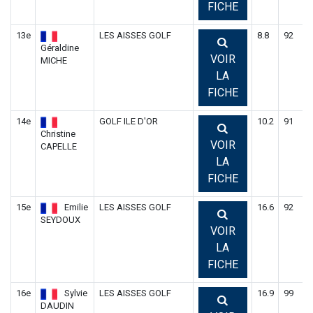
FICHE
13e
LES AISSES GOLF
8.8
92
9
Géraldine
VOIR
MICHE
LA
FICHE
14e
GOLF ILE D'OR
10.2
91
9
Christine
VOIR
CAPELLE
LA
FICHE
15e
Emilie
LES AISSES GOLF
16.6
92
9
SEYDOUX
VOIR
LA
FICHE
16e
Sylvie
LES AISSES GOLF
16.9
99
9
DAUDIN