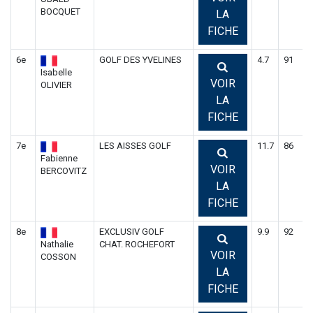
BOCQUET
LA
FICHE
6e
GOLF DES YVELINES
4.7
91
8
Isabelle
VOIR
OLIVIER
LA
FICHE
7e
LES AISSES GOLF
11.7
86
9
Fabienne
VOIR
BERCOVITZ
LA
FICHE
8e
EXCLUSIV GOLF
9.9
92
8
Nathalie
CHAT. ROCHEFORT
VOIR
COSSON
LA
FICHE