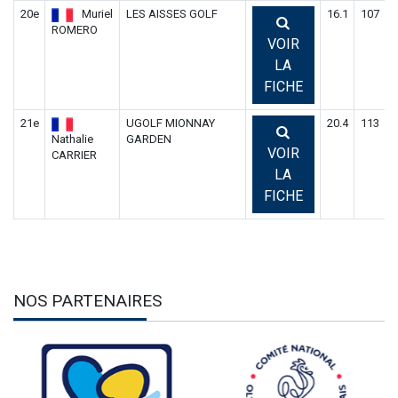
20e
Muriel
LES AISSES GOLF
16.1
107
1
ROMERO
VOIR
LA
FICHE
21e
UGOLF MIONNAY
20.4
113
1
Nathalie
GARDEN
VOIR
CARRIER
LA
FICHE
NOS PARTENAIRES