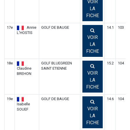
VOIR
LA
FICHE
17e
Annie
GOLF DE BAUGE
14.1
103
9
L'HOSTIS
VOIR
LA
FICHE
18e
GOLF BLUEGREEN
15.2
104
1
Claudine
SAINT ETIENNE
VOIR
BREHON
LA
FICHE
19e
GOLF DE BAUGE
14.6
104
1
Isabelle
VOIR
SOUEF
LA
FICHE