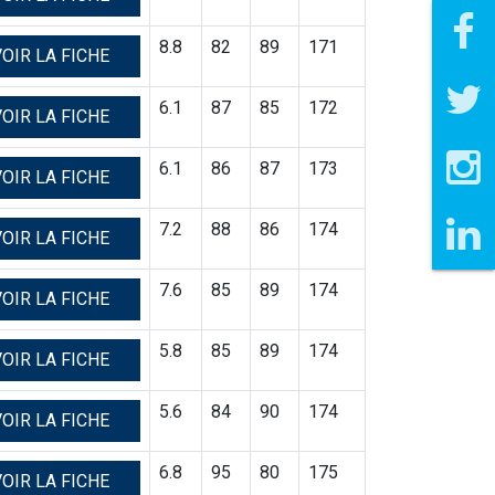
8.8
82
89
171
OIR LA FICHE
6.1
87
85
172
OIR LA FICHE
6.1
86
87
173
OIR LA FICHE
7.2
88
86
174
OIR LA FICHE
7.6
85
89
174
OIR LA FICHE
5.8
85
89
174
OIR LA FICHE
5.6
84
90
174
OIR LA FICHE
6.8
95
80
175
OIR LA FICHE