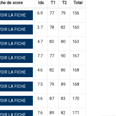
che de score
Idx.
T1
T2
Total
6.9
77
79
156
OIR LA FICHE
3.7
78
82
160
OIR LA FICHE
4.7
83
80
163
OIR LA FICHE
7.7
77
90
167
OIR LA FICHE
4.6
82
86
168
OIR LA FICHE
7.5
79
89
168
OIR LA FICHE
5.6
87
83
170
OIR LA FICHE
7.6
89
82
171
OIR LA FICHE