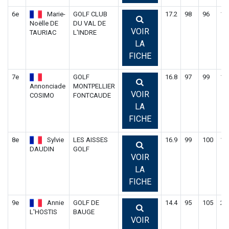
6e
Marie-
GOLF CLUB
17.2
98
96
19
Noëlle DE
DU VAL DE
VOIR
TAURIAC
L'INDRE
LA
FICHE
7e
GOLF
16.8
97
99
19
Annonciade
MONTPELLIER
VOIR
COSIMO
FONTCAUDE
LA
FICHE
8e
Sylvie
LES AISSES
16.9
99
100
19
DAUDIN
GOLF
VOIR
LA
FICHE
9e
Annie
GOLF DE
14.4
95
105
20
L'HOSTIS
BAUGE
VOIR