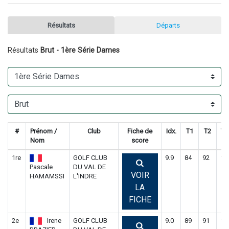
Résultats
Départs
Résultats
Brut - 1ère Série Dames
#
Prénom /
Club
Fiche de
Idx.
T1
T2
To
Nom
score
1re
GOLF CLUB
9.9
84
92
17
Pascale
DU VAL DE
VOIR
HAMAMSSI
L'INDRE
LA
FICHE
2e
Irene
GOLF CLUB
9.0
89
91
18